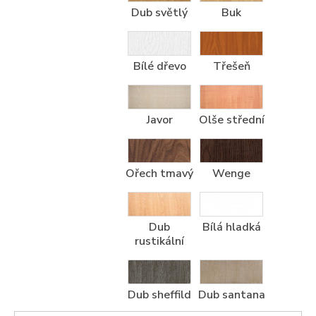
Dub světlý
Buk
Bílé dřevo
Třešeň
Javor
Olše střední
Ořech tmavý
Wenge
Dub
Bílá hladká
rustikální
Dub sheffild
Dub santana