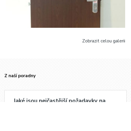
Zobrazit celou galerii
Z naší poradny
Jaké jsou nejčastější požadavky na
bezpečnostní dveře?
Nejčastější požadavky, které naši klienti mají při
výběru vstupních dveří, jsou bezpečnost, hluková
izolace a požární odolnost. Teprve potom se