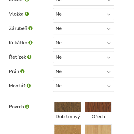
Vložka
Ne
Zárubeň
Ne
Kukátko
Ne
Řetízek
Ne
Práh
Ne
Montáž
Ne
Povrch
Dub tmavý
Ořech