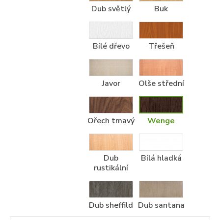
Dub světlý
Buk
Bílé dřevo
Třešeň
Javor
Olše střední
Ořech tmavý
Wenge
Dub
Bílá hladká
rustikální
Dub sheffild
Dub santana