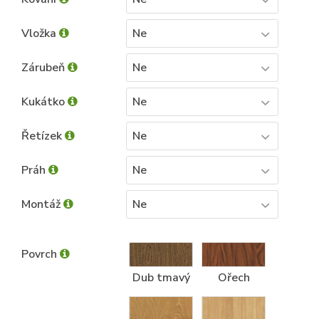
Vložka
Ne
Zárubeň
Ne
Kukátko
Ne
Řetízek
Ne
Práh
Ne
Montáž
Ne
Povrch
Dub tmavý
Ořech