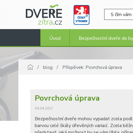
Úvod
Bezpečnostní dveře do b
blog
Příspěvek: Povrchová úprava
Povrchová úprava
04.04.2017
Bezpečnostní dveře mohou vypadat zcela podle va
barvou celé škály dřevěných variací.. Zcela běž
představit, jaká možnost by se vám líbila, příp