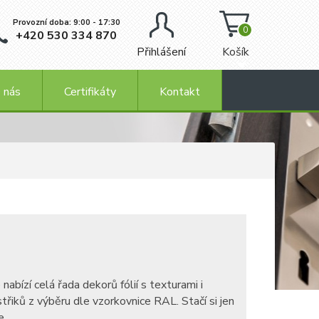
Provozní doba: 9:00 - 17:30
0
+420 530 334 870
Přihlášení
Košík
 nás
Certifikáty
Kontakt
bízí celá řada dekorů fólií s texturami i
řiků z výběru dle vzorkovnice RAL. Stačí si jen
e.