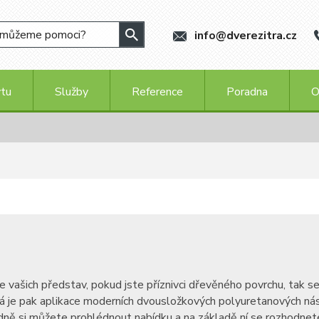
info@dverezitra.cz
ytu
Služby
Reference
Poradna
O
šich představ, pokud jste příznivci dřevěného povrchu, tak se na
ná je pak aplikace moderních dvousložkových polyuretanových nást
adně si můžete prohlédnout nabídku a na základě ní se rozhodnet