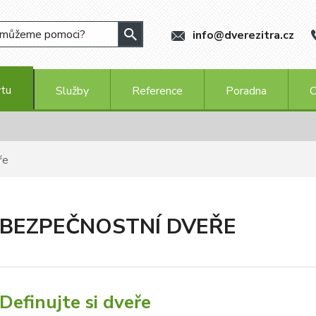
info@dverezitra.cz
ytu
Služby
Reference
Poradna
O
ře
BEZPEČNOSTNÍ DVEŘE
Definujte si dveře