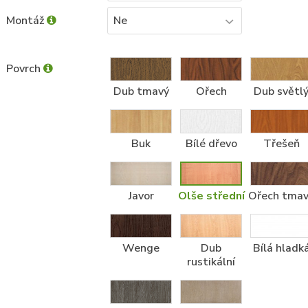
Montáž
Ne
Povrch
Dub tmavý
Ořech
Dub světl
Buk
Bílé dřevo
Třešeň
Javor
Olše střední
Ořech tma
Wenge
Dub
Bílá hladk
rustikální