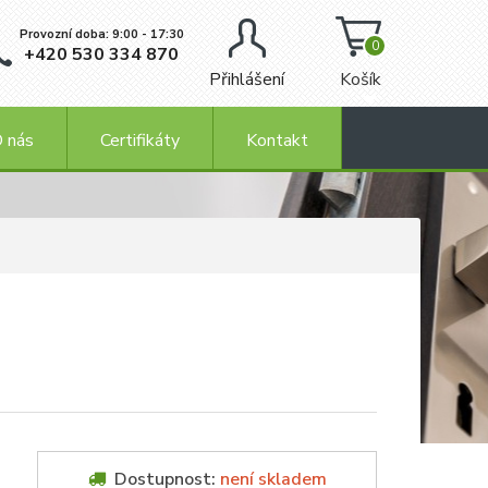
Provozní doba: 9:00 - 17:30
0
+420 530 334 870
Přihlášení
Košík
 nás
Certifikáty
Kontakt
Dostupnost:
není skladem