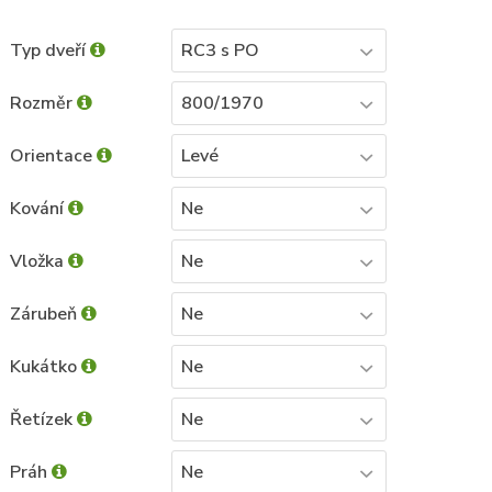
Typ dveří
RC3 s PO
Rozměr
800/1970
Orientace
Levé
Kování
Ne
Vložka
Ne
Zárubeň
Ne
Kukátko
Ne
Řetízek
Ne
Práh
Ne