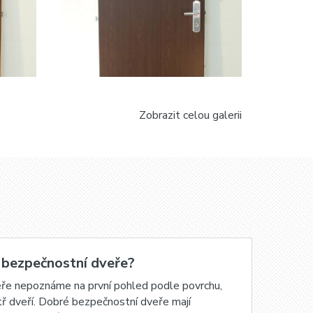
Zobrazit celou galerii
 bezpečnostní dveře?
Za
eře nepoznáme na první pohled podle povrchu,
Mno
itř dveří. Dobré bezpečnostní dveře mají
a t