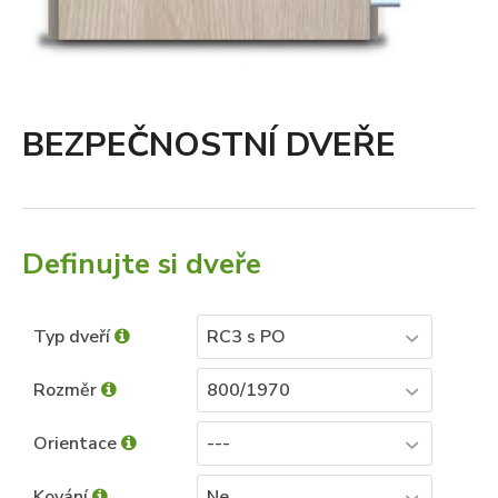
BEZPEČNOSTNÍ DVEŘE
Definujte si dveře
Typ dveří
RC3 s PO
Rozměr
800/1970
Orientace
---
Kování
Ne