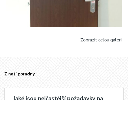
Zobrazit celou galerii
Z naší poradny
Jaké jsou nejčastější požadavky na
bezpečnostní dveře?
Nejčastější požadavky, které naši klienti mají při
výběru vstupních dveří, jsou bezpečnost, hluková
izolace a požární odolnost. Teprve potom se