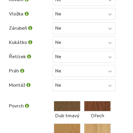
Vložka
Ne
Zárubeň
Ne
Kukátko
Ne
Řetízek
Ne
Práh
Ne
Montáž
Ne
Povrch
Dub tmavý
Ořech