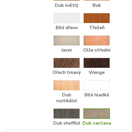
Dub světlý
Buk
Bílé dřevo
Třešeň
Javor
Olše střední
Ořech tmavý
Wenge
Dub
Bílá hladká
rustikální
Dub sheffild
Dub santana