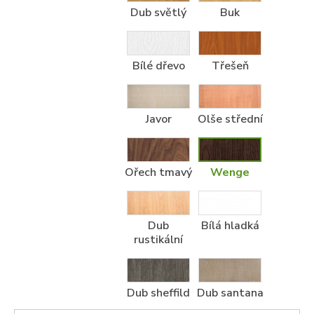
Dub světlý
Buk
Bílé dřevo
Třešeň
Javor
Olše střední
Ořech tmavý
Wenge
Dub
Bílá hladká
rustikální
Dub sheffild
Dub santana