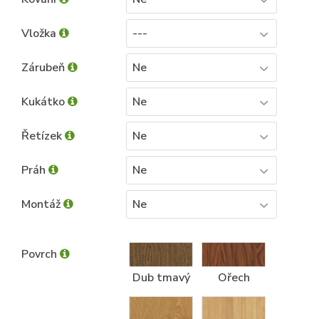
Vložka
---
Zárubeň
Ne
Kukátko
Ne
Řetízek
Ne
Práh
Ne
Montáž
Ne
Povrch
Dub tmavý
Ořech