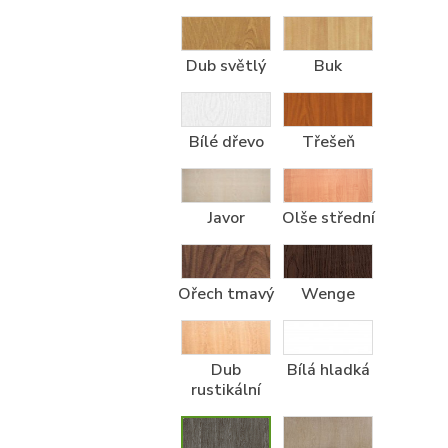
Dub světlý
Buk
Bílé dřevo
Třešeň
Javor
Olše střední
Ořech tmavý
Wenge
Dub
Bílá hladká
rustikální