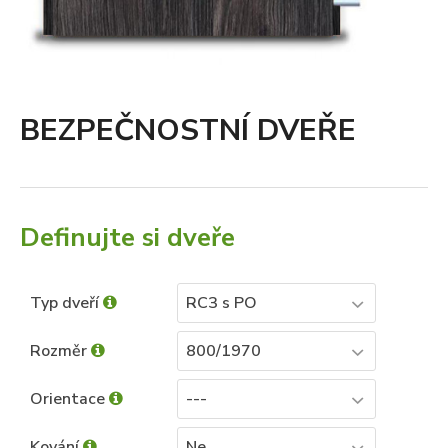
BEZPEČNOSTNÍ DVEŘE
Definujte si dveře
Typ dveří
RC3 s PO
Rozměr
800/1970
Orientace
---
Kování
Ne