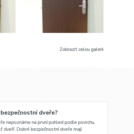
Zobrazit celou galerii
 bezpečnostní dveře?
Za
eře nepoznáme na první pohled podle povrchu,
Mno
itř dveří. Dobré bezpečnostní dveře mají
a t