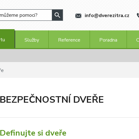
info@dverezitra.cz
ytu
Služby
Reference
Poradna
O
ře
BEZPEČNOSTNÍ DVEŘE
Definujte si dveře