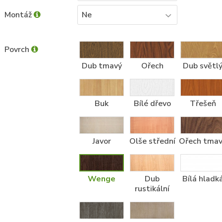
Montáž
Ne
Povrch
Dub tmavý
Ořech
Dub světl
Buk
Bílé dřevo
Třešeň
Javor
Olše střední
Ořech tma
Wenge
Dub
Bílá hladk
rustikální