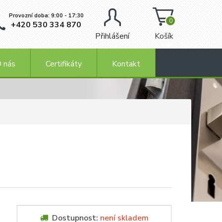
Provozní doba: 9:00 - 17:30
0
+420 530 334 870
Přihlášení
Košík
 nás
Certifikáty
Kontakt
Dostupnost:
není skladem